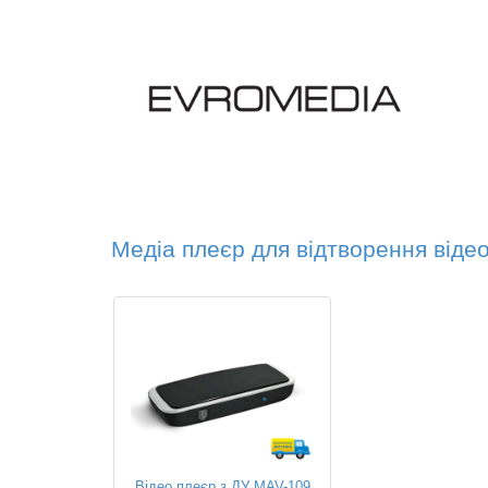
Медіа плеєр для відтворення відео,
Відео плеєр з ДУ MAV-109