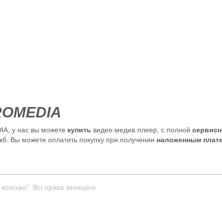
ROMEDIA
A, у нас вы можете
купить
видео медиа плеер, с полной
сервисн
жб. Вы можете оплатить покупку при получении
наложенным плат
 компанi”, Всі права захищені