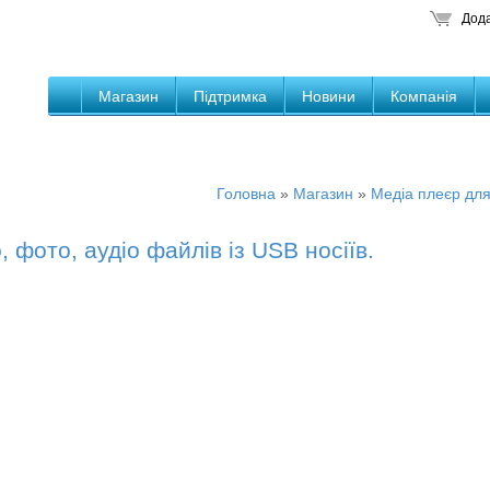
Дода
Магазин
Підтримка
Новини
Компанія
Головна
»
Магазин
»
Медіа плеєр для 
 фото, аудіо файлів із USB носіїв.