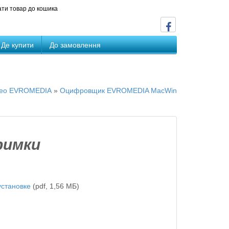
ти товар до кошика
Де купити
До замовлення
ідео EVROMEDIA
»
Оцифровщик EVROMEDIA MacWin
римки
установке
(pdf, 1,56 МБ)