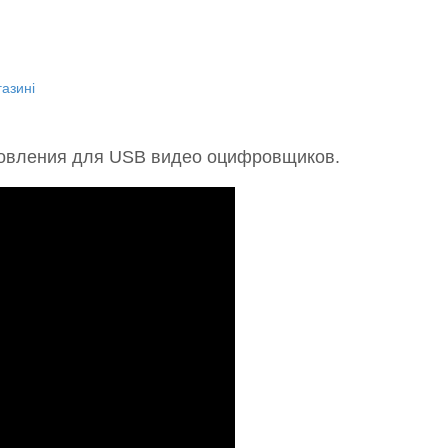
азині
новления для USB видео оцифровщиков.