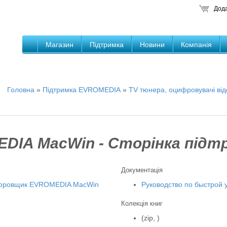
Дода
Магазин
Підтримка
Новини
Компанія
Головна
»
Підтримка EVROMEDIA
»
TV тюнера, оцифровувачі в
IA MacWin - Сторінка підт
Документація
цифровщик EVROMEDIA MacWin
Руководство по быстрой 
Колекція книг
(zip, )