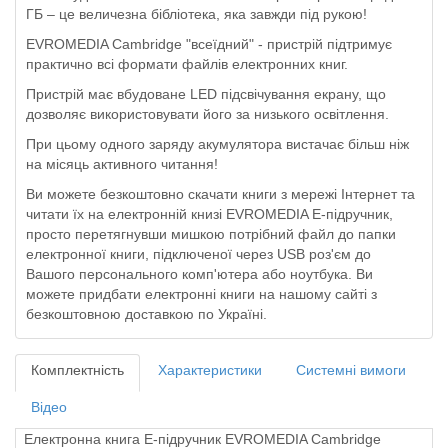
ГБ – це величезна бібліотека, яка завжди під рукою!
EVROMEDIA Cambridge "всеїдний" - пристрій підтримує
практично всі формати файлів електронних книг.
Пристрій має вбудоване LED підсвічування екрану, що
дозволяє використовувати його за низького освітлення.
При цьому одного заряду акумулятора вистачає більш ніж
на місяць активного читання!
Ви можете безкоштовно скачати книги з мережі Інтернет та
читати їх на електронній книзі EVROMEDIA Е-підручник,
просто перетягнувши мишкою потрібний файл до папки
електронної книги, підключеної через USB роз'єм до
Вашого персонального комп'ютера або ноутбука. Ви
можете придбати електронні книги на нашому сайті з
безкоштовною доставкою по Україні.
Комплектність
Характеристики
Системні вимоги
Вiдео
Електронна книга E-підручник EVROMEDIA Cambridge