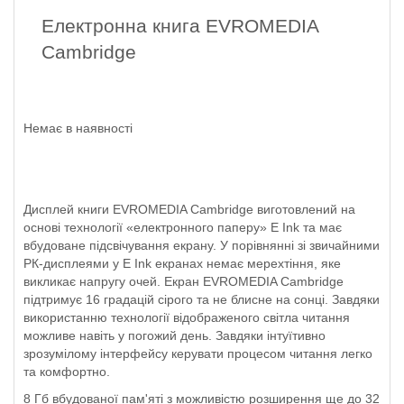
Електронна книга EVROMEDIA
Cambridge
Немає в наявності
Дисплей книги EVROMEDIA Cambridge виготовлений на
основі технології «електронного паперу» Е Ink та має
вбудоване підсвічування екрану. У порівнянні зі звичайними
РК-дисплеями у E Ink екранах немає мерехтіння, яке
викликає напругу очей. Екран EVROMEDIA Cambridge
підтримує 16 градацій сірого та не блисне на сонці. Завдяки
використанню технології відображеного світла читання
можливе навіть у погожий день. Завдяки інтуїтивно
зрозумілому інтерфейсу керувати процесом читання легко
та комфортно.
8 Гб вбудованої пам'яті з можливістю розширення ще до 32